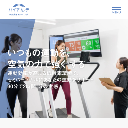
いつもの運動を、
空気の力で強く
する
®
運動効率が高まる低酸素環境で、
セミパーソナルにあなたの運動をサポート
30分で2時間
分の実感
®