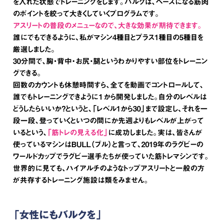
を入れた状態でトレーニングをします。バルクは、ベースになる筋肉
のポイントを絞って大きくしていくプログラムです。
アスリートの普段のメニューなので、大きな効果が期待できます。
誰にでもできるように、私がマシン4種目とプラス1種目の5種目を
厳選しました。
30分間で、胸・背中・お尻・腿というわかりやすい部位をトレーニン
グできる。
回数のカウントも休憩時間すら、全てを動画でコントロールして、
誰でもトレーニングできように１から開発しました。自分のレベルは
どうしたらいいか？というと、「レベル1から30」まで設定し、それを一
段一段、登っていくといつの間にか先週よりもレベルが上がって
いるという、
「筋トレの見える化」
に成功しました。実は、皆さんが
使っているマシンはBULL（ブル）と言って、2019年のラグビーの
ワールドカップでラグビー選手たちが使っていた筋トレマシンです。
世界的に見ても、ハイアルチのようなトップアスリートと一般の方
が共存するトレーニング施設は類をみません。
「女性にもバルクを」