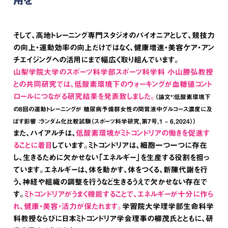
用を
そして、高地トレーニング専門スタジオのパイオニアとして、競技力
の向上・運動効率の向上だけではなく、健康増進・美容ケア・アン
チエイジングへの活用にまで幅広く取り組んでいます。
山梨学院大学のスポーツ科学部スポーツ科学科 小山勝弘教授
との共同研究では、低酸素環境下のウォーキングが血糖値コント
ロールにつながる研究結果を発表致しました。
（論文*：低酸素環境下
の8回の運動トレーニングが 糖尿病予備群女性の間質液中グルコース濃度に及
ぼす影響 ：ランダム化比較試験（スポーツ科学研究，第7号，1 – 6，2024））
また、ハイアルチは、
低酸素環境がミトコンドリアの働きを促進す
ることに着目
しています。ミトコンドリアは、細胞一つ一つに存在
し、生きるために欠かせない「エネルギー」を生産する役割を担っ
ています。エネルギーは、体を動かす、体をつくる、新陳代謝を行
う、神経や組織の調整を行うなど生きるうえで欠かせない存在で
す。
ミトコンドリアがうまく機能することで、エネルギーが十分に作ら
れ、健康・美容・活力が保たれます。
学習院大学理学部生命科学
科教授ならびに日本ミトコンドリア学会理事の柳茂氏とともに、研