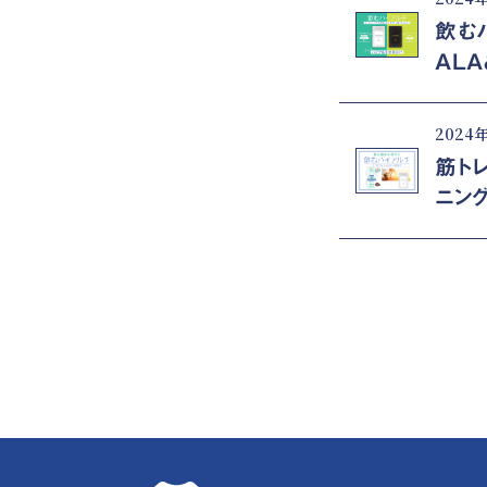
飲む
ALA
2024
筋ト
ニン